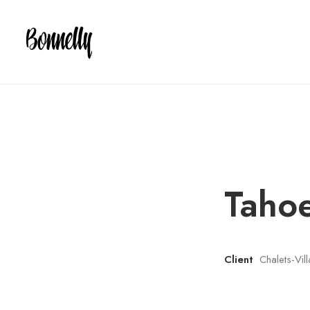
Taho
Client
Chalets-Vil